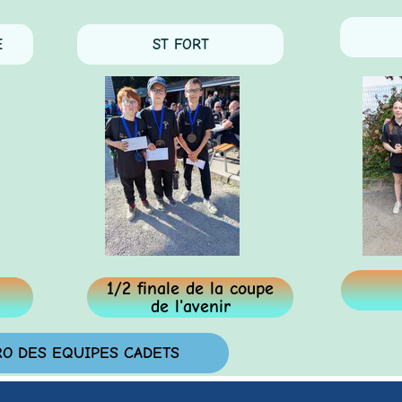
M
ST FORT
1/2 finale de la coupe
de l'avenir
DES EQUIPES CADETS